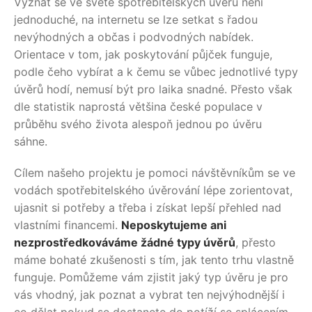
Vyznat se ve světě spotřebitelských úvěrů není
jednoduché, na internetu se lze setkat s řadou
nevýhodných a občas i podvodných nabídek.
Orientace v tom, jak poskytování půjček funguje,
podle čeho vybírat a k čemu se vůbec jednotlivé typy
úvěrů hodí, nemusí být pro laika snadné. Přesto však
dle statistik naprostá většina české populace v
průběhu svého života alespoň jednou po úvěru
sáhne.
Cílem našeho projektu je pomoci návštěvníkům se ve
vodách spotřebitelského úvěrování lépe zorientovat,
ujasnit si potřeby a třeba i získat lepší přehled nad
vlastními financemi.
Neposkytujeme ani
nezprostředkováváme žádné typy úvěrů
, přesto
máme bohaté zkušenosti s tím, jak tento trhu vlastně
funguje. Pomůžeme vám zjistit jaký typ úvěru je pro
vás vhodný, jak poznat a vybrat ten nejvýhodnější i