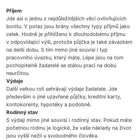
Příjem
Jde asi o jednu z nejdůležitějších věcí ovlivňujících
bonitu. V potaz jsou brány všechny typy příjmů jako
celek. Hodně je přihlíženo k dlouhodobému příjmu
v odpovídající výši, protože půjčka je také závazkem
na delší dobu. S tím mimo jiné souvisí i typ
pracovního úvazku, který máte. Lépe jsou na tom
pochopitelně žadatelé se stálou prací na dobu
neurčitou.
Výdaje
Další velkou roli sehrávají výdaje žadatele. Jde
především o jiné uzavřené půjčky, kreditní karty,
kontokorenty, hypotéky a podobně.
Rodinný stav
S výdaji mimo jiné souvisí i rodinný stav. Pokud máte
početnou rodinu je logické, že vaše náklady na život
jsou vyšší nežli u svobodného člověka.