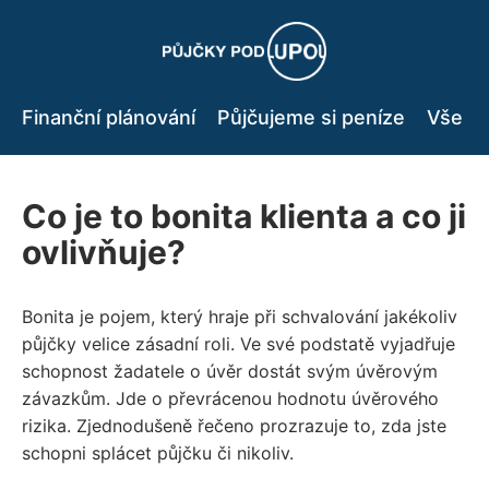
Finanční plánování
Půjčujeme si peníze
Vše o 
Co je to bonita klienta a co ji
ovlivňuje?
Bonita je pojem, který hraje při schvalování jakékoliv
půjčky velice zásadní roli. Ve své podstatě vyjadřuje
schopnost žadatele o úvěr dostát svým úvěrovým
závazkům. Jde o převrácenou hodnotu úvěrového
rizika. Zjednodušeně řečeno prozrazuje to, zda jste
schopni splácet půjčku či nikoliv.