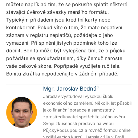
můžete například tím, že se pokusíte splatit některé
stávající úvěrové závazky menšího formátu.
Typickým příkladem jsou kreditní karty nebo
kontokorent. Pokud víte o tom, že máte negativní
záznam v registru neplatičů, požádejte o jeho
vymazání. Při splnění jistých podmínek toho lze
docílit. Bonita může být vylepšena tím, že o půjčku
požádáte se spolužadatelem, díky čemuž naroste
vaše celkové skóre. Popřípadě využijete ručitele.
Bonitu zkrátka nepodceňujte v žádném případě.
Mgr. Jaroslav Bednář
Jaroslav vystudoval vysokou školu
ekonomického zaměření. Několik let působil
jako finanční poradce a samostatný
zprostředkovatel spotřebitelského úvěru.
Svoje zkušenosti předává na webu
PůjčkyPodLupou.cz a rovněž formou online
vzdělávacích kurzů. Jaroslav žije v Brně.