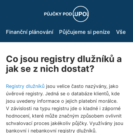
Finanční plánování
Půjčujeme si peníze
Vše o 
Co jsou registry dlužníků a
jak se z nich dostat?
Registry dlužníků
jsou velice často nazývány, jako
úvěrové registry. Jedná se o databáze klientů, kde
jsou uvedeny informace o jejich platební morálce.
V závislosti na typu registru jde o kladné i záporné
hodnocení, které může značným způsobem ovlivnit
schvalovací proces jakékoliv půjčky. Využívány jsou
bankovní i nebankovní registry dlužníků.