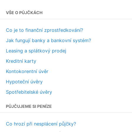
VŠE O PŮJČKÁCH
Co je to finanční zprostředkování?
Jak fungují banky a bankovní systém?
Leasing a splátkový prodej
Kreditní karty
Kontokorentní úvěr
Hypoteční úvěry
Spotřebitelské úvěry
PŮJČUJEME SI PENÍZE
Co hrozí při nesplácení půjčky?