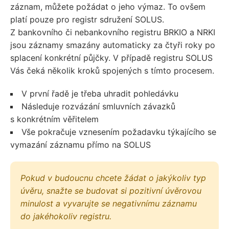
záznam, můžete požádat o jeho výmaz. To ovšem
platí pouze pro registr sdružení SOLUS.
Z bankovního či nebankovního registru BRKIO a NRKI
jsou záznamy smazány automaticky za čtyři roky po
splacení konkrétní půjčky. V případě registru SOLUS
Vás čeká několik kroků spojených s tímto procesem.
V první řadě je třeba uhradit pohledávku
Následuje rozvázání smluvních závazků
s konkrétním věřitelem
Vše pokračuje vznesením požadavku týkajícího se
vymazání záznamu přímo na SOLUS
Pokud v budoucnu chcete žádat o jakýkoliv typ
úvěru, snažte se budovat si pozitivní úvěrovou
minulost a vyvarujte se negativnímu záznamu
do jakéhokoliv registru.