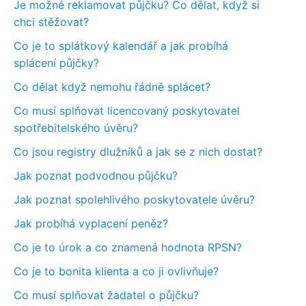
Je možné reklamovat půjčku? Co dělat, když si
chci stěžovat?
Co je to splátkový kalendář a jak probíhá
splácení půjčky?
Co dělat když nemohu řádně splácet?
Co musí splňovat licencovaný poskytovatel
spotřebitelského úvěru?
Co jsou registry dlužníků a jak se z nich dostat?
Jak poznat podvodnou půjčku?
Jak poznat spolehlivého poskytovatele úvěru?
Jak probíhá vyplacení peněz?
Co je to úrok a co znamená hodnota RPSN?
Co je to bonita klienta a co ji ovlivňuje?
Co musí splňovat žadatel o půjčku?